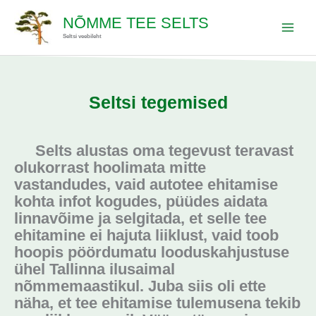
Skip
to
NÕMME TEE SELTS
content
Seltsi veebileht
Seltsi tegemised
Selts alustas oma tegevust teravast
olukorrast hoolimata mitte
vastandudes, vaid autotee ehitamise
kohta infot kogudes, püüdes aidata
linnavõime ja selgitada, et selle tee
ehitamine ei hajuta liiklust, vaid toob
hoopis pöördumatu looduskahjustuse
ühel Tallinna ilusaimal
nõmmemaastikul. Juba siis oli ette
näha, et tee ehitamise tulemusena tekib