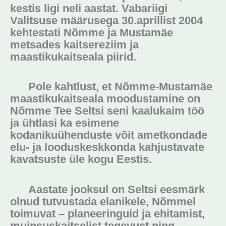
kestis ligi neli aastat. Vabariigi
Valitsuse määrusega 30.aprillist 2004
kehtestati Nõmme ja Mustamäe
metsades kaitsereziim ja
maastikukaitseala piirid.
Pole kahtlust, et Nõmme-Mustamäe
maastikukaitseala moodustamine on
Nõmme Tee Seltsi seni kaalukaim töö
ja ühtlasi ka esimene
kodanikuühenduste võit ametkondade
elu- ja looduskeskkonda kahjustavate
kavatsuste üle kogu Eestis.
Aastate jooksul on Seltsi eesmärk
olnud tutvustada elanikele, Nõmmel
toimuvat – planeeringuid ja ehitamist,
muinsuskaitselist tegevust ning