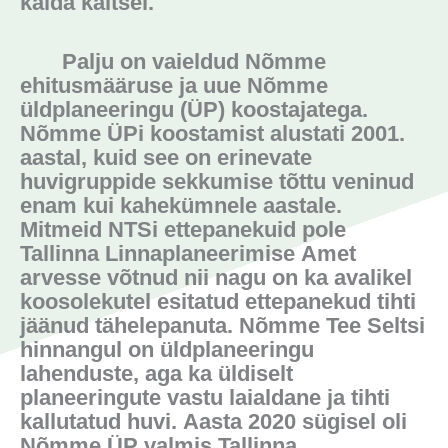
kalda kaitsel.
Palju on vaieldud Nõmme
ehitusmääruse ja uue Nõmme
üldplaneeringu (ÜP) koostajatega.
Nõmme ÜPi koostamist alustati 2001.
aastal, kuid see on erinevate
huvigruppide sekkumise tõttu veninud
enam kui kahekümnele aastale.
Mitmeid NTSi ettepanekuid pole
Tallinna Linnaplaneerimise Amet
arvesse võtnud nii nagu on ka avalikel
koosolekutel esitatud ettepanekud tihti
jäänud tähelepanuta. Nõmme Tee Seltsi
hinnangul on üldplaneeringu
lahenduste, aga ka üldiselt
planeeringute vastu laialdane ja tihti
kallutatud huvi. Aasta 2020 sügisel oli
Nõmme ÜP valmis Tallinna