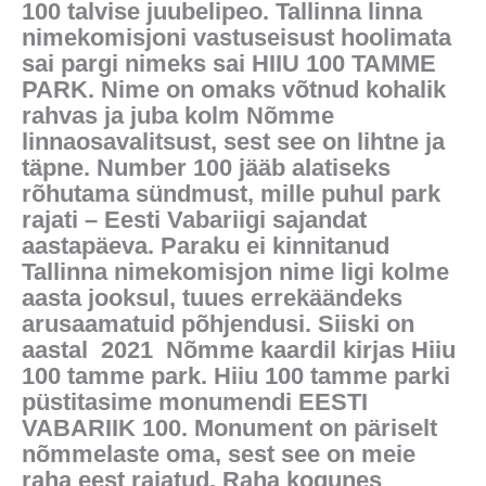
100 talvise juubelipeo. Tallinna linna
nimekomisjoni vastuseisust hoolimata
sai pargi nimeks sai HIIU 100 TAMME
PARK. Nime on omaks võtnud kohalik
rahvas ja juba kolm Nõmme
linnaosavalitsust, sest see on lihtne ja
täpne. Number 100 jääb alatiseks
rõhutama sündmust, mille puhul park
rajati – Eesti Vabariigi sajandat
aastapäeva. Paraku ei kinnitanud
Tallinna nimekomisjon nime ligi kolme
aasta jooksul, tuues errekäändeks
arusaamatuid põhjendusi. Siiski on
aastal 2021 Nõmme kaardil kirjas Hiiu
100 tamme park. Hiiu 100 tamme parki
püstitasime monumendi EESTI
VABARIIK 100. Monument on päriselt
nõmmelaste oma, sest see on meie
raha eest rajatud. Raha kogunes