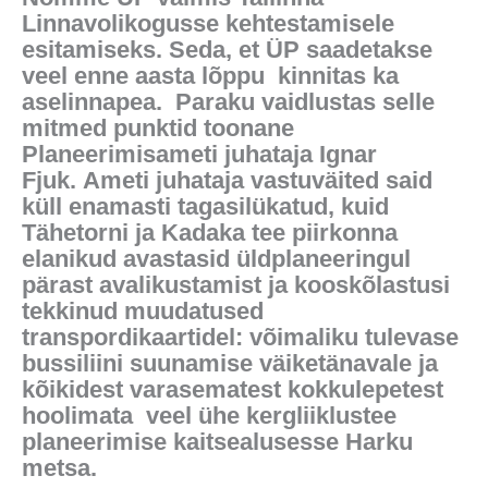
Linnavolikogusse kehtestamisele
esitamiseks. Seda, et ÜP saadetakse
veel enne aasta lõppu kinnitas ka
aselinnapea. Paraku vaidlustas selle
mitmed punktid toonane
Planeerimisameti juhataja Ignar
Fjuk. Ameti juhataja vastuväited said
küll enamasti tagasilükatud, kuid
Tähetorni ja Kadaka tee piirkonna
elanikud avastasid üldplaneeringul
pärast avalikustamist ja kooskõlastusi
tekkinud muudatused
transpordikaartidel: võimaliku tulevase
bussiliini suunamise väiketänavale ja
kõikidest varasematest kokkulepetest
hoolimata veel ühe kergliiklustee
planeerimise kaitsealusesse Harku
metsa.