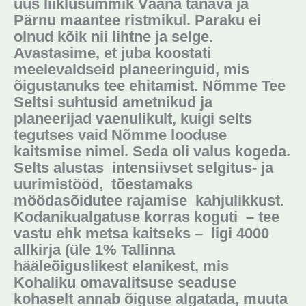
uus liiklusummik Vääna tänava ja
Pärnu maantee ristmikul. Paraku ei
olnud kõik nii lihtne ja selge.
Avastasime, et juba koostati
meelevaldseid planeeringuid, mis
õigustanuks tee ehitamist. Nõmme Tee
Seltsi suhtusid ametnikud ja
planeerijad vaenulikult, kuigi selts
tegutses vaid Nõmme looduse
kaitsmise nimel. Seda oli valus kogeda.
Selts alustas intensiivset selgitus- ja
uurimistööd, tõestamaks
möödasõidutee rajamise kahjulikkust.
Kodanikualgatuse korras koguti – tee
vastu ehk metsa kaitseks – ligi 4000
allkirja (üle 1% Tallinna
hääleõiguslikest elanikest, mis
Kohaliku omavalitsuse seaduse
kohaselt annab õiguse algatada, muuta