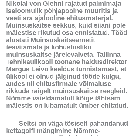
Nikolai von Glehni rajatud palmimaja
iseloomulik põhjapoolne müüritis ja
veeti ära ajalooline ehitusmaterjal.
Muinsuskaitse sekkus, kuid siiani pole
mälestise rikutud osa ennistatud. Tööd
alustati Muinsuskaitseametit
teavitamata ja kohustusliku
muinsuskaitse järelevalveta. Tallinna
Tehnikaülikooli toonane haldusdirektor
Margus Leivo keeldus tunnistamast, et
ülikool ei olnud jälginud tööde kulgu,
andes nii ehitusfirmale võimaluse
rikkuda räigelt muinsuskaitse reegleid.
Nõmme vaieldamatult kõige tähtsam
mälestis on lubamatult ümber ehitatud.
Seltsi on väga tõsiselt pahandanud
kettagolfi mängimine Nõmme-