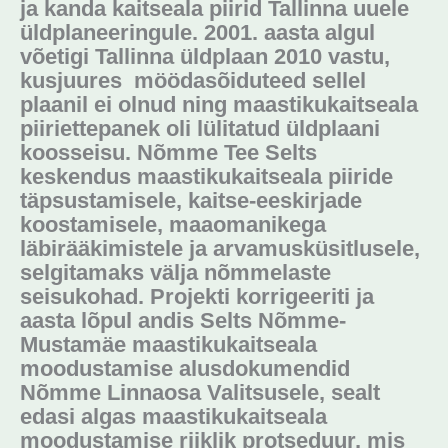
ja kanda kaitseala piirid Tallinna uuele
üldplaneeringule. 2001. aasta algul
võetigi Tallinna üldplaan 2010 vastu,
kusjuures möödasõiduteed sellel
plaanil ei olnud ning maastikukaitseala
piiriettepanek oli lülitatud üldplaani
koosseisu. Nõmme Tee Selts
keskendus maastikukaitseala piiride
täpsustamisele, kaitse-eeskirjade
koostamisele, maaomanikega
läbirääkimistele ja arvamusküsitlusele,
selgitamaks välja nõmmelaste
seisukohad. Projekti korrigeeriti ja
aasta lõpul andis Selts Nõmme-
Mustamäe maastikukaitseala
moodustamise alusdokumendid
Nõmme Linnaosa Valitsusele, sealt
edasi algas maastikukaitseala
moodustamise riiklik protseduur, mis