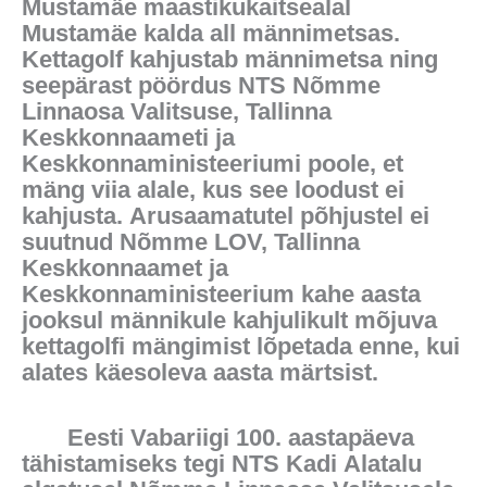
Mustamäe maastikukaitsealal
Mustamäe kalda all männimetsas.
Kettagolf kahjustab männimetsa ning
seepärast pöördus NTS Nõmme
Linnaosa Valitsuse, Tallinna
Keskkonnaameti ja
Keskkonnaministeeriumi poole, et
mäng viia alale, kus see loodust ei
kahjusta. Arusaamatutel põhjustel ei
suutnud Nõmme LOV, Tallinna
Keskkonnaamet ja
Keskkonnaministeerium kahe aasta
jooksul männikule kahjulikult mõjuva
kettagolfi mängimist lõpetada enne, kui
alates käesoleva aasta märtsist.
Eesti Vabariigi 100. aastapäeva
tähistamiseks tegi NTS Kadi Alatalu