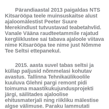
Pärandiaastal 2013 paigaldas NTS
Kitsarööpa teele muinsuskaitse alust
ajaloomälestist Peeter Suure
Merekindlust tutvustavad teabetahvlid.
Vanale Vääna raudteetammile rajatud
kergliiklustee sai tabava ajaloole viitava
nime Kitsarööpa tee nime just Nõmme
Tee Seltsi ettepanekul.
2015. aasta suvel tabas seltsi ja
küllap paljusid nõmmelasi kohutav
avastus. Tallinna Tehnikaülikoolile
kuuluva Glehni pargi remont pidi
toimuma maastikukujundusprojekti
järgi, säilitades ajaloolise
ehitusmaterjali ning riikliku mälestise
algse välimuse. Paraku lammutati