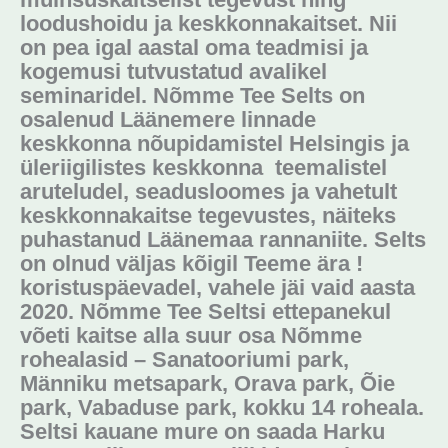
loodushoidu ja keskkonnakaitset. Nii
on pea igal aastal oma teadmisi ja
kogemusi tutvustatud avalikel
seminaridel. Nõmme Tee Selts on
osalenud Läänemere linnade
keskkonna nõupidamistel Helsingis ja
üleriigilistes keskkonna teemalistel
aruteludel, seadusloomes ja vahetult
keskkonnakaitse tegevustes, näiteks
puhastanud Läänemaa rannaniite. Selts
on olnud väljas kõigil Teeme ära !
koristuspäevadel, vahele jäi vaid aasta
2020. Nõmme Tee Seltsi ettepanekul
võeti kaitse alla suur osa Nõmme
rohealasid – Sanatooriumi park,
Männiku metsapark, Orava park, Õie
park, Vabaduse park, kokku 14 roheala.
Seltsi kauane mure on saada Harku