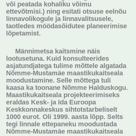
või peatada kohaliku võimu
ettevõtmisi.) ning esitati otsuse eelnõu
linnavolikogule ja linnavalitsusele,
taotledes möödasõidutee planeerimise
lõpetamist.
Männimetsa kaitsmine näis
lootusetuna. Kuid konsulteerides
asjatundjatega tulime mõttele algatada
Nõmme-Mustamäe maastikukaitseala
moodustamine. Selle mõttega tuli
kaasa ka toonane Nõmme Halduskogu.
Maastikukaitseala projekteerimiseks
eraldas Kesk- ja Ida Euroopa
Keskkonnakeskus sihtotstarbeliselt
1000 eurot. Oli 1999. aasta lõpp. Selts
tegi linnale ettepaneku moodustada
Nõmme-Mustamäe maastikukaitseala