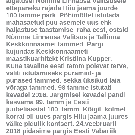
algatusel Nõmme Linnaosa Valitsusele
ettepaneku rajada Hiiu jaama juurde
100 tamme park. Põhimõttel istutada
mahasaetud puu asemele uus ehk
haljastuse taastamise raha eest, ostsid
Nõmme Linnaosa Valitsus ja Tallinna
Keskkonnaamet tammed. Pargi
kujundas Keskkonnaameti
maastikuarhitekt Kristiina Kupper.
Kuna tavaline eesti tamm polevat terve,
valiti istutamiseks püramiid- ja
punased tammed, sekka üksikud laia
võraga tammed. 98 tamme istutati
kevadel 2016. Järgmisel kevadel pandi
kasvama 99. tamm ja Eesti
juubeliaastal 100. tamm. Kõigil kolmel
korral oli uues pargis Hiiu jaama juures
väike pidulik kontsert. 24.veebruaril
2018 pidasime pargis Eesti Vabariik