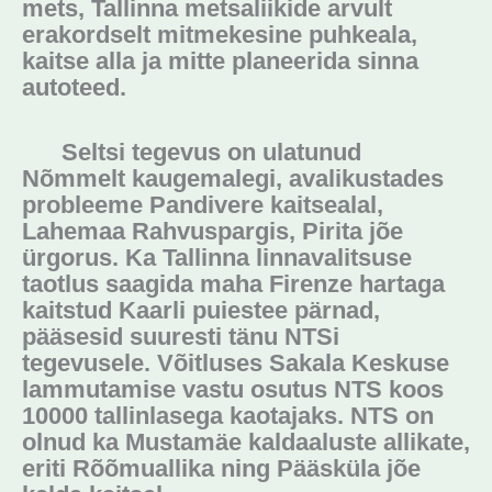
mets, Tallinna metsaliikide arvult
erakordselt mitmekesine puhkeala,
kaitse alla ja mitte planeerida sinna
autoteed.
Seltsi tegevus on ulatunud
Nõmmelt kaugemalegi, avalikustades
probleeme Pandivere kaitsealal,
Lahemaa Rahvuspargis, Pirita jõe
ürgorus. Ka Tallinna linnavalitsuse
taotlus saagida maha Firenze hartaga
kaitstud Kaarli puiestee pärnad,
pääsesid suuresti tänu NTSi
tegevusele. Võitluses Sakala Keskuse
lammutamise vastu osutus NTS koos
10000 tallinlasega kaotajaks. NTS on
olnud ka Mustamäe kaldaaluste allikate,
eriti Rõõmuallika ning Pääsküla jõe